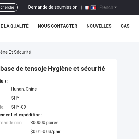
Demande de soumission
|
French
cherche
E LA QUALITÉ
NOUS CONTACTER
NOUVELLES
CAS
ène Et Sécurité
ase de tensoje Hygiène et sécurité
uit:
Hunan, Chine
SHY
e:
SHY-89
ement et expédition:
mande min:
300000 paires
$0.01-0.03/pair