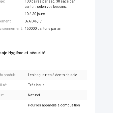
ge:
100 paires par sac, 30 sacs par
carton, selon vos besoins.
10 à 30 jours
iement:
D/A,D/P,T/T
ovisionnement:
150000 cartons par an
oje Hygiène et sécurité
u produit:
Les baguettes à dents de scie
lité:
Très haut
ur:
Naturel
Pour les appareils à combustion