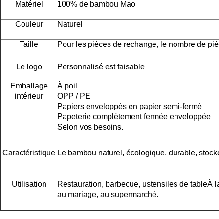
Matériel
100% de bambou Mao
Couleur
Naturel
Taille
Pour les pièces de rechange, le nombre de piè
Le logo
Personnalisé est faisable
Emballage
À poil
intérieur
OPP / PE
Papiers enveloppés en papier semi-fermé
Papeterie complètement fermée enveloppée
Selon vos besoins.
Caractéristique
Le bambou naturel, écologique, durable, stocké
Utilisation
Restauration, barbecue, ustensiles de table
À l
au mariage, au supermarché.