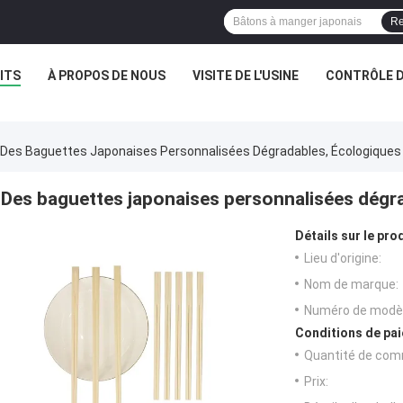
Re
ITS
À PROPOS DE NOUS
VISITE DE L'USINE
CONTRÔLE D
Des Baguettes Japonaises Personnalisées Dégradables, Écologiques
Des baguettes japonaises personnalisées dégr
Détails sur le prod
Lieu d'origine:
Nom de marque:
Numéro de modèl
Conditions de pai
Quantité de com
Prix: