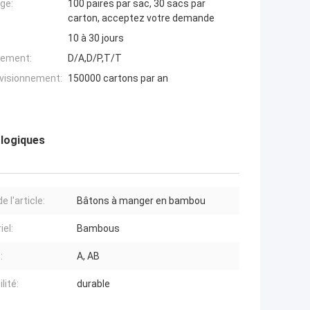
ge:
100 paires par sac, 30 sacs par
carton, acceptez votre demande
10 à 30 jours
iement:
D/A,D/P,T/T
ovisionnement:
150000 cartons par an
ologiques
 l'article:
Bâtons à manger en bambou
iel:
Bambous
:
A, AB
lité:
durable