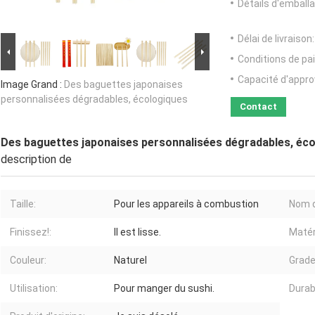
Détails d'emballa
Délai de livraison:
Conditions de pa
Capacité d'appr
Image Grand :
Des baguettes japonaises
personnalisées dégradables, écologiques
Contact
Des baguettes japonaises personnalisées dégradables, éc
description de
Taille:
Pour les appareils à combustion
Nom de
Finissez!:
Il est lisse.
Matér
Couleur:
Naturel
Grade
Utilisation:
Pour manger du sushi.
Durabi