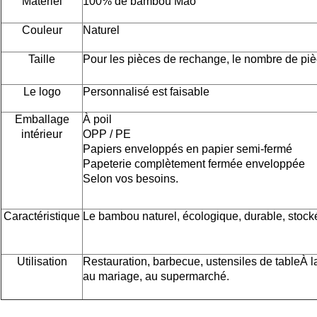
Matériel
100% de bambou Mao
Couleur
Naturel
Taille
Pour les pièces de rechange, le nombre de piè
Le logo
Personnalisé est faisable
Emballage
À poil
intérieur
OPP / PE
Papiers enveloppés en papier semi-fermé
Papeterie complètement fermée enveloppée
Selon vos besoins.
Caractéristique
Le bambou naturel, écologique, durable, stocké
Utilisation
Restauration, barbecue, ustensiles de table
À l
au mariage, au supermarché.