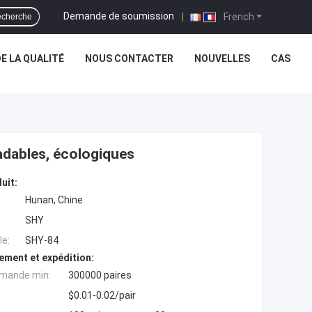
Demande de soumission
|
French
cherche
E LA QUALITÉ
NOUS CONTACTER
NOUVELLES
CAS
adables, écologiques
uit:
Hunan, Chine
SHY
e:
SHY-84
ement et expédition:
mande min:
300000 paires
$0.01-0.02/pair