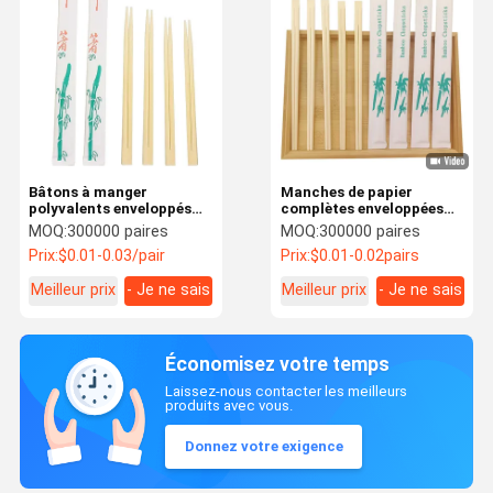
Bâtons à manger
Manches de papier
polyvalents enveloppés
complètes enveloppées
individuellement Bâtons à
individuellement
MOQ:
300000 paires
MOQ:
300000 paires
manger en bambou
baguettes de bambou
Prix:
$0.01-0.03/pair
Prix:
$0.01-0.02pairs
naturel antibactérien
rondes baguettes
jumelles
Meilleur prix
- Je ne sais
Meilleur prix
- Je ne sais
pas.
pas.
Économisez votre temps
Laissez-nous contacter les meilleurs
produits avec vous.
Donnez votre exigence