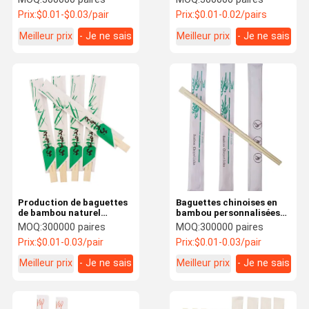
Prix:
$0.01-$0.03/pair
Prix:
$0.01-0.02/pairs
Meilleur prix
- Je ne sais
Meilleur prix
- Je ne sais
pas.
pas.
Production de baguettes
Baguettes chinoises en
de bambou naturel
bambou personnalisées
jetables emballées
en gros, délicates,
MOQ:
300000 paires
MOQ:
300000 paires
individuellement sur
naturelles,
Prix:
$0.01-0.03/pair
Prix:
$0.01-0.03/pair
mesure
rondes/jumelles/Tensoge,
manchon en papier
Meilleur prix
- Je ne sais
Meilleur prix
- Je ne sais
individuel
pas.
pas.