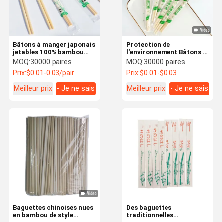
Bâtons à manger japonais
Protection de
jetables 100% bambou
l'environnement Bâtons à
naturel Bâtons à manger
manger de style japonais
MOQ:
30000 paires
MOQ:
30000 paires
japonais personnalisés
Mao Bambou Bâtons à
Prix:
$0.01-0.03/pair
Prix:
$0.01-$0.03
manger japonais
personnalisés
Meilleur prix
- Je ne sais
Meilleur prix
- Je ne sais
pas.
pas.
À La Maison
Produits
À Propos De
Visite De
Nous
L'usine
Baguettes chinoises nues
Des baguettes
en bambou de style
traditionnelles