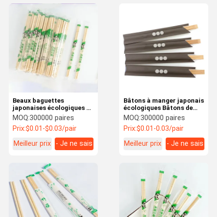
Beaux baguettes
Bâtons à manger japonais
japonaises écologiques et
écologiques Bâtons de
personnalisées
bambou japonais
MOQ:
300000 paires
MOQ:
300000 paires
personnalisés
Prix:
$0.01-$0.03/pair
Prix:
$0.01-0.03/pair
Meilleur prix
- Je ne sais
Meilleur prix
- Je ne sais
pas.
pas.