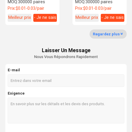
moderne et écologique
japonaises
MOQ:
300000 paires
MOQ:
300000 paires
pour une expérience
personnalisées de haute
Prix:
$0.01-0.03/pair
Prix:
$0.01-0.03/pair
culinaire polyvalente
précision et faciles à
contrôler pour les
Meilleur prix
- Je ne sais
Meilleur prix
- Je ne sais
restaurants
Contrôle De
Nous
Nouvelles
Cas
pas.
pas.
La Qualité
Contacter
Regardez plus
Baguettes en bambou jetables
Laisser Un Message
Des baguettes rondes en bambou
Nous Vous Répondrons Rapidement
Des baguettes en bambou sur mesure
E-mail
Bâtons à manger en bambou
Des baguettes de sushi japonaises
Exigence
Bâtons à manger japonais
Bâtons à manger carbonisés
Des baguettes nues