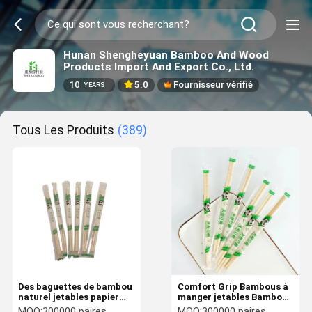
Hunan Shengheyuan Bamboo And Wood
Products Import And Export Co., Ltd.
10
5.0
Fournisseur vérifié
YEARS
Tous Les Produits
(389)
Des baguettes de bambou
Comfort Grip Bambous à
naturel jetables papier
manger jetables Bambous
d'emballage sur mesure
à manger ronds pratiques
MOQ:
300000 paires
MOQ:
300000 paires