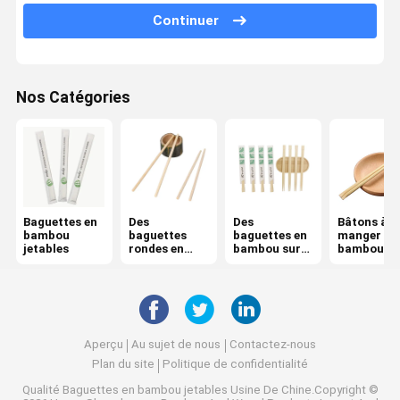
Continuer
Bâtons à manger emballés individuellement
Des baguettes d'encens en bambou
Nos Catégories
brochettes en bambou
Des bâtons de bambou pour le barbecue
Couverts en bambou jetables
gamelle jetable
Baguettes en
Des
Des
Bâtons à
bambou
baguettes
baguettes en
manger en
jetables
rondes en
bambou sur
bambou
Des cure-dents en bambou
bambou
mesure
Des baguettes Rikyu
Brosse à dents en bambou à poils souples
Aperçu
Au sujet de nous
Contactez-nous
Plan du site
Politique de confidentialité
Peigne à cheveux en bambou
Qualité
Baguettes en bambou jetables
Usine De Chine.Copyright ©