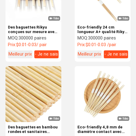
Des baguettes Rikyu
Eco-friendly 24 cm
conçues sur mesure avec
longueur A+ qualité Rikyu
un design 100% naturel de
Bamboo baguettes avec
MOQ:
300000 paires
MOQ:
300000 paires
bambou Moso sans
logo personnalisé
Prix:
$0.01-0.03/ pair
Prix:
$0.01-0.03 /pair
danger pour la nourriture
et ergonomique
Meilleur prix
- Je ne sais
Meilleur prix
- Je ne sais
pas.
pas.
À La Maison
Produits
À Propos De
Visite De
Nous
L'usine
Des baguettes en bambou
Eco-friendly 4,8 mm de
rondes et sanitaires
diamètre contact avec