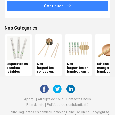
Continuer
Bâtons à manger emballés individuellement
Des baguettes d'encens en bambou
Nos Catégories
brochettes en bambou
Des bâtons de bambou pour le barbecue
Couverts en bambou jetables
gamelle jetable
Baguettes en
Des
Des
Bâtons à
bambou
baguettes
baguettes en
manger en
jetables
rondes en
bambou sur
bambou
Des cure-dents en bambou
bambou
mesure
Des baguettes Rikyu
Brosse à dents en bambou à poils souples
Aperçu
Au sujet de nous
Contactez-nous
Plan du site
Politique de confidentialité
Peigne à cheveux en bambou
Qualité
Baguettes en bambou jetables
Usine De Chine.Copyright ©