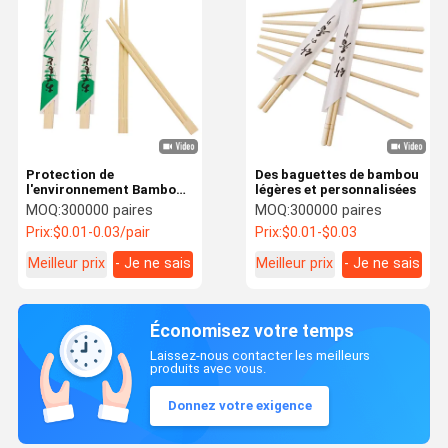
Protection de
Des baguettes de bambou
l'environnement Bambous
légères et personnalisées
personnalisés pour
MOQ:
300000 paires
MOQ:
300000 paires
mariage et fête
Prix:
$0.01-0.03/pair
Prix:
$0.01-$0.03
Meilleur prix
- Je ne sais
Meilleur prix
- Je ne sais
pas.
pas.
Économisez votre temps
Laissez-nous contacter les meilleurs
produits avec vous.
Donnez votre exigence