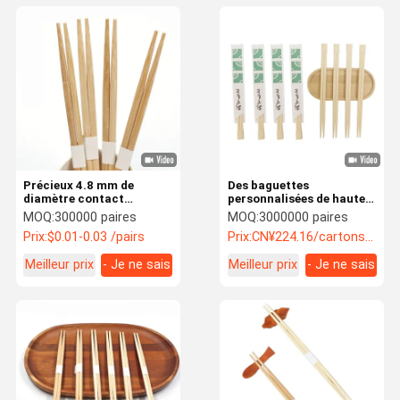
Précieux 4.8 mm de
Des baguettes
diamètre contact
personnalisées de haute
alimentaire sûr surface
technologie pour les
MOQ:
300000 paires
MOQ:
3000000 paires
lisse baguettes de
restaurants Portables,
Prix:
$0.01-0.03 /pairs
Prix:
CN¥224.16/cartons 50-99 cartons
bambou baguettes Rikyu
pratiques à emporter
Meilleur prix
- Je ne sais
Meilleur prix
- Je ne sais
pas.
pas.