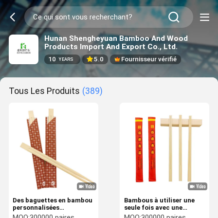
Hunan Shengheyuan Bamboo And Wood
Products Import And Export Co., Ltd.
10
5.0
Fournisseur vérifié
YEARS
Tous Les Produits
(389)
Des baguettes en bambou
Bambous à utiliser une
personnalisées
seule fois avec une
écologiques légères et
finition lisse pour manger
MOQ:
300000 paires
MOQ:
300000 paires