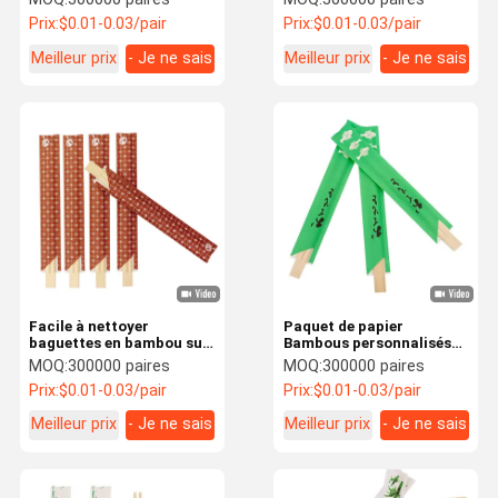
personnalisées
et cuisiner
Prix:
$0.01-0.03/pair
Prix:
$0.01-0.03/pair
Meilleur prix
- Je ne sais
Meilleur prix
- Je ne sais
pas.
pas.
Facile à nettoyer
Paquet de papier
baguettes en bambou sur
Bambous personnalisés
mesure Magasin
Bambous personnalisés
MOQ:
300000 paires
MOQ:
300000 paires
alimentaire Baguettes
Prix:
$0.01-0.03/pair
Prix:
$0.01-0.03/pair
personnalisées en vrac
Meilleur prix
- Je ne sais
Meilleur prix
- Je ne sais
pas.
pas.