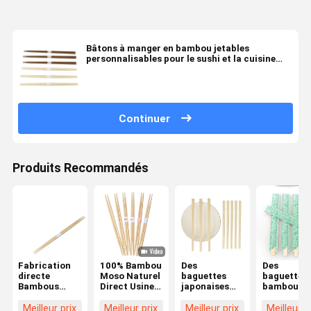
Bâtons à manger en bambou jetables
personnalisables pour le sushi et la cuisine
japonaise Design moderne naturel / carbonisé
Continuer
Produits Recommandés
Fabrication
100% Bambou
Des
Des
directe
Moso Naturel
baguettes
baguettes 
Bambous
Direct Usine
japonaises
bambou à
naturel
Emballage
personnalisées
usage uniq
baguettes
Baguettes
dégradables,
lisses et
Meilleur prix
Meilleur prix
Meilleur prix
Meilleur p