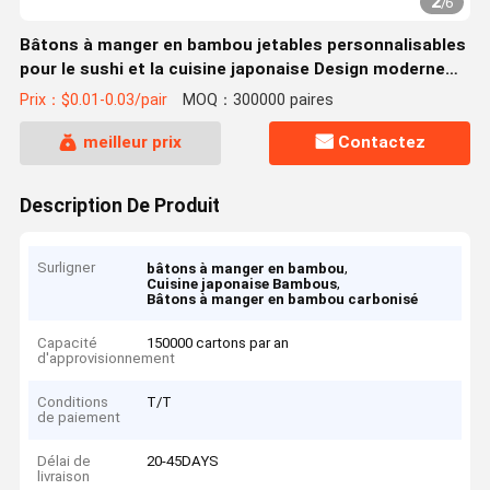
2
/
6
Bâtons à manger en bambou jetables personnalisables
pour le sushi et la cuisine japonaise Design moderne
naturel / carbonisé
Prix：$0.01-0.03/pair
MOQ：300000 paires
meilleur prix
Contactez
Description De Produit
Surligner
,
bâtons à manger en bambou
,
Cuisine japonaise Bambous
Bâtons à manger en bambou carbonisé
Capacité
150000 cartons par an
d'approvisionnement
Conditions
T/T
de paiement
Délai de
20-45DAYS
livraison