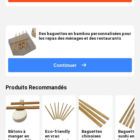
Des baguettes en bambou personnalisées pour
les repas des ménages et des restaurants
Continuer
Produits Recommandés
Bâtons à
Eco-friendly
Baguettes
Baguettes 
manger en
en vrac
chinoises
sushi en