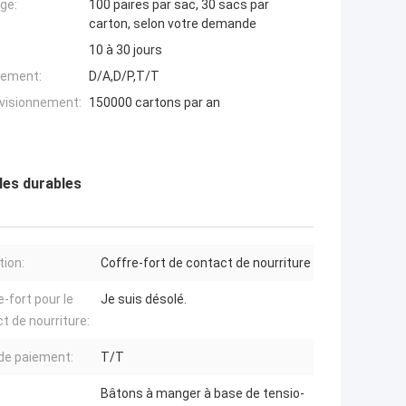
ge:
100 paires par sac, 30 sacs par
carton, selon votre demande
10 à 30 jours
iement:
D/A,D/P,T/T
ovisionnement:
150000 cartons par an
les durables
tion:
Coffre-fort de contact de nourriture
e-fort pour le
Je suis désolé.
t de nourriture:
 de paiement:
T/T
Bâtons à manger à base de tensio-