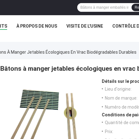
Re
ITS
À PROPOS DE NOUS
VISITE DE L'USINE
CONTRÔLE D
ons À Manger Jetables Écologiques En Vrac Biodégradables Durables
Bâtons à manger jetables écologiques en vrac 
Détails sur le prod
Lieu d'origine:
Nom de marque:
Numéro de modèl
Conditions de pai
Quantité de com
Prix: