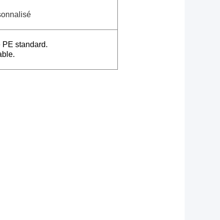
sonnalisé
e PE standard.
able.