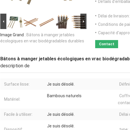
Détails d'emballa
Délai de livraison:
Conditions de pa
Capacité d'appr
Image Grand :
Bâtons à manger jetables
écologiques en vrac biodégradables durables
Contact
Bâtons à manger jetables écologiques en vrac biodégradab
description de
Surface lisse:
Je suis désolé.
Défini
Bambous naturels
Coffr
Matériel:
contac
Facile à utiliser:
Je suis désolé.
Délai
Je suis désolé.
Dispositif:
type: