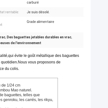
carburé
tat rentable:
Je suis désolé.
Grade alimentaire
é:
vrac
,
Des baguettes jetables durables en vrac
,
euses de l'environnement
lité,
qui évite le goût métallique des baguettes
 quotidien.
Nous vous proposons de
ce du colis.
 de 1/24 cm
bambou Mao naturel.
de baguettes, telles que
s genroku, les carrés, les rikyu,