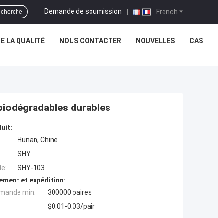
Demande de soumission
|
French
cherche
E LA QUALITÉ
NOUS CONTACTER
NOUVELLES
CAS
biodégradables durables
uit:
Hunan, Chine
SHY
e:
SHY-103
ement et expédition:
mande min:
300000 paires
$0.01-0.03/pair