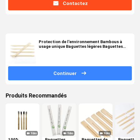
Contactez
Protection de l'environnement Bambous à
usage unique Baguettes légères Baguettes
enveloppées individuellement
Continuer
Produits Recommandés
100%
Baguettes
Baguettes de
Baguettes