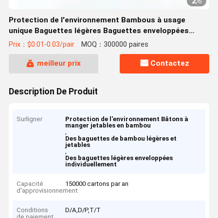
2
/
6
Protection de l'environnement Bambous à usage
unique Baguettes légères Baguettes enveloppées
individuellement
Prix：$0.01-0.03/pair
MOQ：300000 paires
meilleur prix
Contactez
Description De Produit
Surligner
Protection de l'environnement Bâtons à
manger jetables en bambou
,
Des baguettes de bambou légères et
jetables
,
Des baguettes légères enveloppées
individuellement
Capacité
150000 cartons par an
d'approvisionnement
Conditions
D/A,D/P,T/T
de paiement