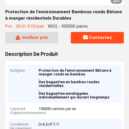
2
/
6
Protection de l'environnement Bambous ronds Bâtons
à manger résidentiels Durables
Prix：$0.01-0.03/pair
MOQ：300000 paires
meilleur prix
Contactez
Description De Produit
Surligner
Protection de l'environnement Bâtons à
manger ronds en bambou
,
Des baguettes en bambou rondes
résidentielles
,
Des baguettes enveloppées
individuellement qui durent longtemps
Capacité
150000 cartons par an
d'approvisionnement
Conditions
D/A,D/P,T/T
de paiement