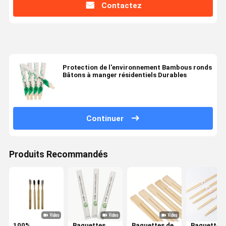
Contactez
Protection de l'environnement Bambous ronds
Bâtons à manger résidentiels Durables
Continuer
Produits Recommandés
100%
Baguettes
Baguettes de
Baguettes