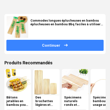
Commodes longues éplucheuses en bambou
éplucheuses en bambou Bbq faciles à utiliser
Sécurité
Continuer
Produits Recommandés
Bâtons
Des
Spécimens
Spécimens
jetables en
brochettes
naturels
bambou à
bambou pour
légères et
ronds et
usage uniq
barbecue de
longues en
longs en
Largeur 4.