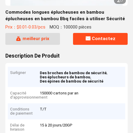
2
/
7
Commodes longues éplucheuses en bambou
éplucheuses en bambou Bbq faciles à utiliser Sécurité
Prix：$0.01-0.03/pcs
MOQ：100000 pièces
meilleur prix
Contactez
Description De Produit
Surligner
,
Des broches de bambou de sécurité
,
Des éplucheurs de bambou
Des épines de bambou de sécurité
Capacité
150000 cartons par an
d'approvisionnement
Conditions
T/T
de paiement
Délai de
15 à 20 jours/20GP
livraison