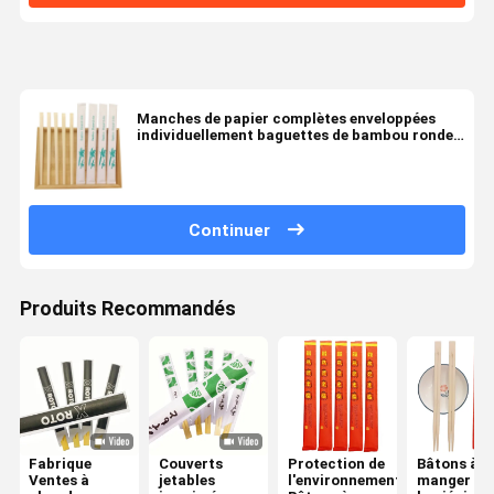
Manches de papier complètes enveloppées
individuellement baguettes de bambou rondes
baguettes jumelles
Continuer
Produits Recommandés
Fabrique
Couverts
Protection de
Bâtons à
Ventes à
jetables
l'environnement
manger