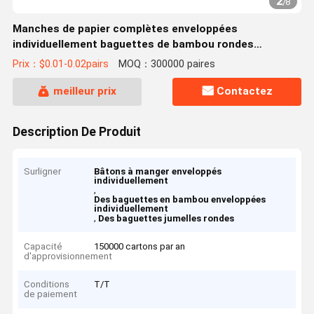
2
/
8
Manches de papier complètes enveloppées
individuellement baguettes de bambou rondes
baguettes jumelles
Prix：$0.01-0.02pairs
MOQ：300000 paires
meilleur prix
Contactez
Description De Produit
Surligner
Bâtons à manger enveloppés
individuellement
,
Des baguettes en bambou enveloppées
individuellement
,
Des baguettes jumelles rondes
Capacité
150000 cartons par an
d'approvisionnement
Conditions
T/T
de paiement