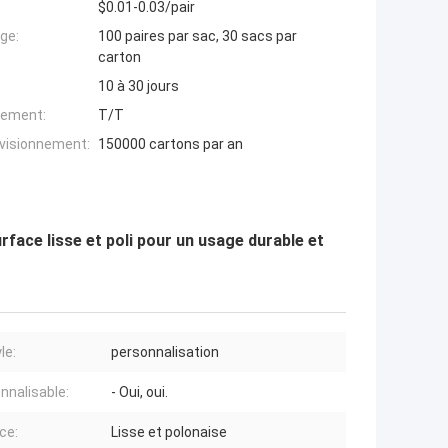
$0.01-0.03/pair
ge:
100 paires par sac, 30 sacs par
carton
10 à 30 jours
iement:
T/T
ovisionnement:
150000 cartons par an
face lisse et poli pour un usage durable et
le:
personnalisation
nnalisable:
- Oui, oui.
ce:
Lisse et polonaise