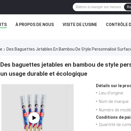
Re
ITS
À PROPOS DE NOUS
VISITE DE L'USINE
CONTRÔLE D
re
Des Baguettes Jetables En Bambou De Style Personnalisé Surface 
Des baguettes jetables en bambou de style pers
un usage durable et écologique
Détails sur le prod
Lieu d'origine:
Nom de marque:
Numéro de modèl
Conditions de pai
Quantité de com