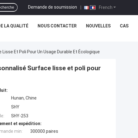
Demande de soumission
|
French
cherche
E LA QUALITÉ
NOUS CONTACTER
NOUVELLES
CAS
Lisse Et Poli Pour Un Usage Durable Et Écologique
onnalisé Surface lisse et poli pour
uit:
Hunan, Chine
SHY
e:
SHY-253
ement et expédition:
mande min:
300000 paires