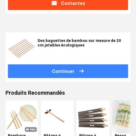
Contactez
Des baguettes de bambou sur mesure de 20
cm jetables écologiques
Continuer
Produits Recommandés
Bambous
Bâtons à
Bâtons à
Beaux